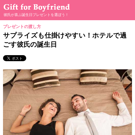
彼氏が喜ぶ誕生日プレゼントを選ぼう！
プレゼントの渡し方
彼が喜ぶプレゼント選び
サプライズも仕掛けやすい！ホテルで過
ごす彼氏の誕生日
男の本音
プレゼントの渡し方
手作りプレゼント
二人の親密度別プレゼント
二人のプレゼントヒストリー