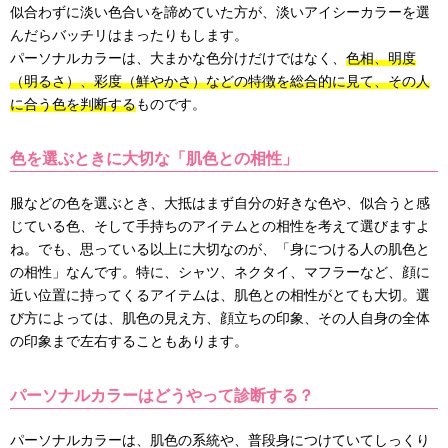
似合わずに淡い色合いを諦めていた方が、淡いアイシーカラーを選
んだらバッチリはまったりもします。
パーソナルカラーは、大まかな色分けだけではなく、
色相、明度
（明るさ）、彩度（鮮やかさ）などの特徴を総合的に見て、その人
に合う色を判断する
ものです。
色を選ぶときに大切な「肌色との相性」
服などの色を選ぶとき、大抵はまず自分の好きな色や、似合うと感
じている色、そして手持ちのアイテムとの相性を考えて選びますよ
ね。でも、思っている以上に大切なのが、「身につける人の肌色と
の相性」なんです。特に、シャツ、ネクタイ、マフラーなど、顔に
近い位置に持ってくるアイテムは、肌色との相性がとても大切。選
び方によっては、肌色の見え方、顔立ちの印象、その人自身の全体
の印象まで左右することもあります。
パーソナルカラーはどうやって診断する？
パーソナルカラーは、肌色の系統や、普段身につけていてしっくり