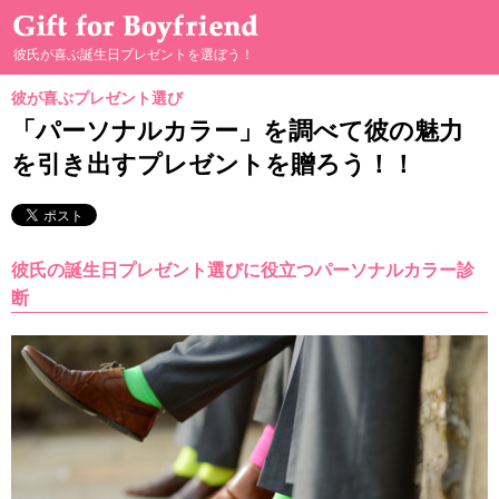
彼氏が喜ぶ誕生日プレゼントを選ぼう！
彼が喜ぶプレゼント選び
彼が喜ぶプレゼント選び
「パーソナルカラー」を調べて彼の魅力
を引き出すプレゼントを贈ろう！！
男の本音
プレゼントの渡し方
彼氏の誕生日プレゼント選びに役立つパーソナルカラー診
手作りプレゼント
断
二人の親密度別プレゼント
二人のプレゼントヒストリー