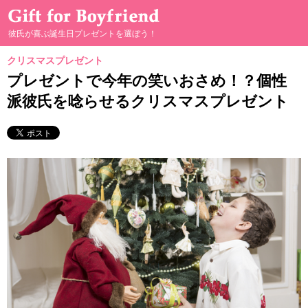
彼氏が喜ぶ誕生日プレゼントを選ぼう！
クリスマスプレゼント
彼が喜ぶプレゼント選び
プレゼントで今年の笑いおさめ！？個性
派彼氏を唸らせるクリスマスプレゼント
男の本音
プレゼントの渡し方
手作りプレゼント
二人の親密度別プレゼント
二人のプレゼントヒストリー