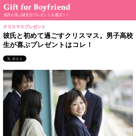
彼氏が喜ぶ誕生日プレゼントを選ぼう！
クリスマスプレゼント
彼が喜ぶプレゼント選び
彼氏と初めて過ごすクリスマス。男子高校
生が喜ぶプレゼントはコレ！
男の本音
プレゼントの渡し方
手作りプレゼント
二人の親密度別プレゼント
二人のプレゼントヒストリー